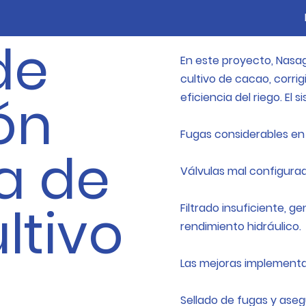
de
En este proyecto, Nasag
cultivo de cacao, corri
ón
eficiencia del riego. El 
Fugas considerables en 
a de
Válvulas mal configurad
ltivo
Filtrado insuficiente, 
rendimiento hidráulico.
Las mejoras implementa
Sellado de fugas y ase