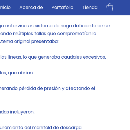
Inicio
Acerca de
Portafolio
Tienda
ro intervino un sistema de riego deficiente en un
giendo múltiples fallas que comprometían la
sistema original presentaba:
las líneas, lo que generaba caudales excesivos.
as, que abrían.
generando pérdida de presión y afectando el
das incluyeron:
guramiento del manifold de descarga.